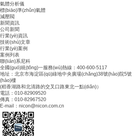
氣體分析儀
標(biāo)準(zhǔn)氣體
減壓閥
新聞資訊
公司新聞
行業(yè)資訊
技術(shù)文章
行業(yè)案例
案例列表
聯(lián)系尼科
全國(guó)統(tǒng)一服務(wù)熱線：400-600-5117
地址：北京市海淀區(qū)綠地中央廣場(chǎng)38號(hào)院5號
(hào)樓
(稻香湖路和北清路的交叉口路東北一點(diǎn)）
電話：010-82909520
傳真：010-82967520
E-mail：nicon@nicon.com.cn