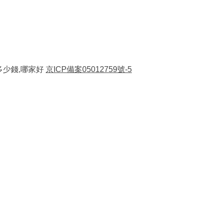
,多少錢,哪家好
京ICP備案05012759號
-5