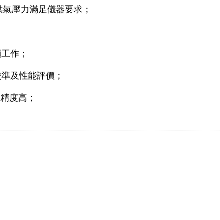
壓力滿足儀器要求；
；
準及性能評價；
精度高；