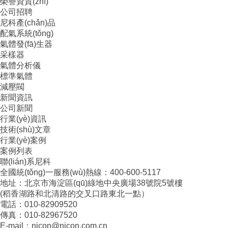
榮譽資質(zhì)
公司招聘
尼科產(chǎn)品
配氣系統(tǒng)
氣體發(fā)生器
采樣器
氣體分析儀
標準氣體
減壓閥
新聞資訊
公司新聞
行業(yè)資訊
技術(shù)文章
行業(yè)案例
案例列表
聯(lián)系尼科
全國統(tǒng)一服務(wù)熱線：400-600-5117
地址：北京市海淀區(qū)綠地中央廣場38號院5號樓
(稻香湖路和北清路的交叉口路東北一點）
電話：010-82909520
傳真：010-82967520
E-mail：nicon@nicon.com.cn