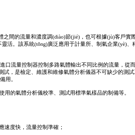
間的流量和濃度調(diào)節(jié)，也可根據(jù)客戶
，不靈活。該系統(tǒng)廣泛應用于計量所、制氣企業(yè)、科研單
口流量控制器控制多路氣體輸出不同比例的流量，從而動態(tà
測試，是檢定、維護和維修氣體分析儀器不可缺少的測試
。
位使用的氣體分析儀校準、測試用標準氣樣品的制備等。
響應速度快，流量控制準確；