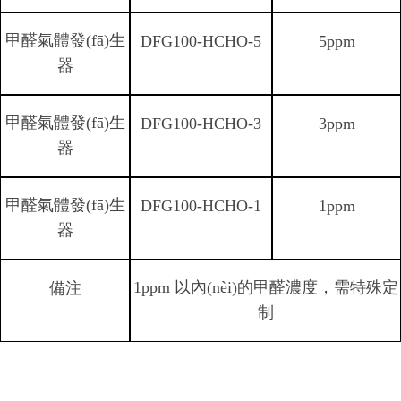
甲醛氣體發(fā)生
DFG100-HCH
O-5
5ppm
器
甲醛氣體發(fā)生
DFG100-HCHO-3
3ppm
器
甲醛氣體發(fā)生
DFG100-HCHO-1
1ppm
器
1ppm 以內(nèi)的甲醛濃度，需特殊定
備注
制