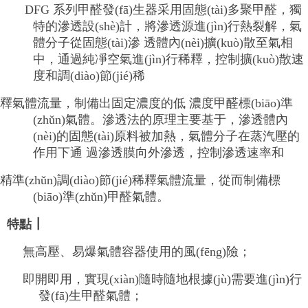
DFG 系列甲醛發(fā)生器采用固態(tài)多聚甲醛，獨
特的滲透設(shè)計，將滲透源進(jìn)行熱裂解，氣
體分子從固態(tài)滲 透體內(nèi)擴(kuò)散至氣相
中，通過純凈空氣進(jìn)行稀釋，控制擴(kuò)散速
度和調(diào)節(jié)稀
釋氣體流量，制備出固定濃度的低 濃度甲醛標(biāo)準
(zhǔn)氣體。滲透法的原理主要基于，滲透體內
(nèi)的固態(tài)原料被加熱，氣體分子在蒸汽壓的
作用下通 過滲透膜向外滲透，控制滲透速率和
精準(zhǔn)調(diào)節(jié)稀釋氣體流量，從而制備標
(biāo)準(zhǔn)甲醛氣體。
特點
┃
無高壓、易爆氣體容器使用的風(fēng)險；
即開即用，實現(xiàn)隨時隨地根據(jù)需要進(jìn)行
發(fā)生甲醛氣體；