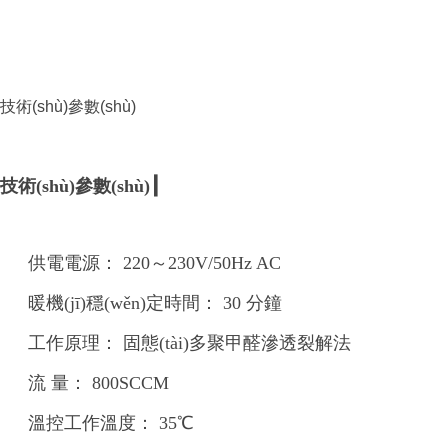
技術(shù)參數(shù)
技術(shù)參數(shù)
┃
供電電源：
220～230V/50Hz AC
暖機(jī)穩(wěn)定時間：
30 分鐘
工作原理：
固態(tài)多聚甲醛滲透裂解法
流
量： 800SCCM
溫控工作溫度：
35℃