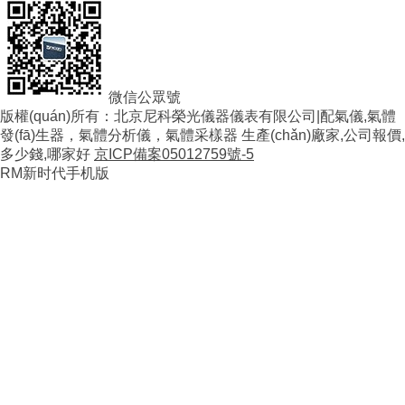
微信公眾號
版權(quán)所有：北京尼科榮光儀器儀表有限公司|配氣儀,氣體
發(fā)生器，氣體分析儀，氣體采樣器 生產(chǎn)廠家,公司報價,
多少錢,哪家好
京ICP備案05012759號
-5
RM新时代手机版