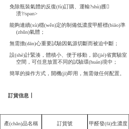
免除瓶裝氣體的反復(fù)訂購、運輸?shù)臒
溃?/span>
能夠連續(xù)穩(wěn)定的制備低濃度甲醛標(biāo)準
(zhǔn)氣體；
無需擔(dān)心重要試驗因氣源切斷而被迫中斷；
設(shè)計緊湊，體積小、便于移動，節(jié)省實驗室
空間，可任意放置不同的試驗環(huán)境中；
簡單的操作方式，開機(jī)即用，無需做任何配置。
訂貨信息
┃
產(chǎn)品名稱
訂貨號
甲醛發(fā)生濃度