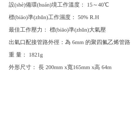
設(shè)備環(huán)境工作溫度：
15～40℃
標(biāo)準(zhǔn)工作濕度：
50% R.H
最佳工作壓力：
標(biāo)準(zhǔn)大氣壓
出氣口配接管路
外徑：為 6mm 的聚四氟乙烯管路
重
量： 1821g
外形尺寸：
長 200mm x寬165mm x高 64m