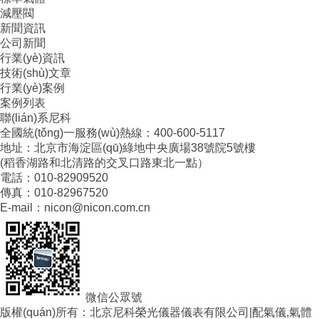
減壓閥
新聞資訊
公司新聞
行業(yè)資訊
技術(shù)文章
行業(yè)案例
案例列表
聯(lián)系尼科
全國統(tǒng)一服務(wù)熱線：400-600-5117
地址：北京市海淀區(qū)綠地中央廣場38號院5號樓
(稻香湖路和北清路的交叉口路東北一點）
電話：010-82909520
傳真：010-82967520
E-mail：nicon@nicon.com.cn
微信公眾號
版權(quán)所有：北京尼科榮光儀器儀表有限公司|配氣儀,氣體