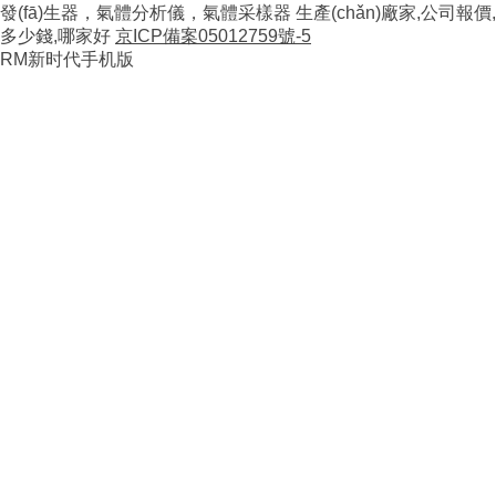
發(fā)生器，氣體分析儀，氣體采樣器 生產(chǎn)廠家,公司報價,
多少錢,哪家好
京ICP備案05012759號
-5
RM新时代手机版