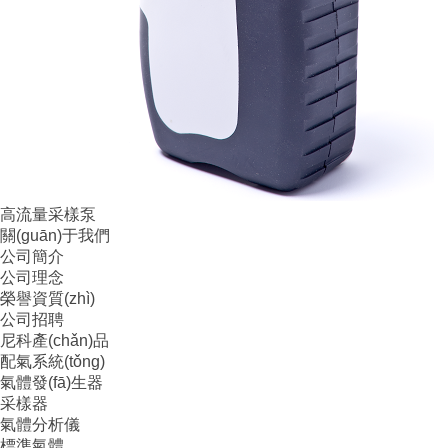
高流量采樣泵
關(guān)于我們
公司簡介
公司理念
榮譽資質(zhì)
公司招聘
尼科產(chǎn)品
配氣系統(tǒng)
氣體發(fā)生器
采樣器
氣體分析儀
標準氣體