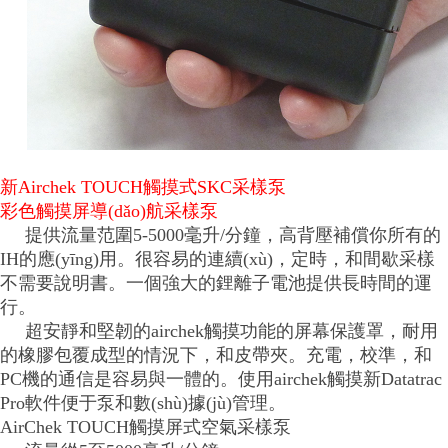
新Airchek TOUCH觸摸式SKC采樣泵
彩色觸摸屏導(dǎo)航采樣泵
提供流量范圍5-5000毫升/分鐘，高背壓補償你所有的
IH的應(yīng)用。很容易的連續(xù)，定時，和間歇采樣
不需要說明書。一個強大的鋰離子電池提供長時間的運
行。
超安靜和堅韌的airchek觸摸功能的屏幕保護罩，耐用
的橡膠包覆成型的情況下，和皮帶夾。充電，校準，和
PC機的通信是容易與一體的。使用airchek觸摸新Datatrac
Pro軟件便于泵和數(shù)據(jù)管理。
AirChek TOUCH觸摸屏式空氣采樣泵